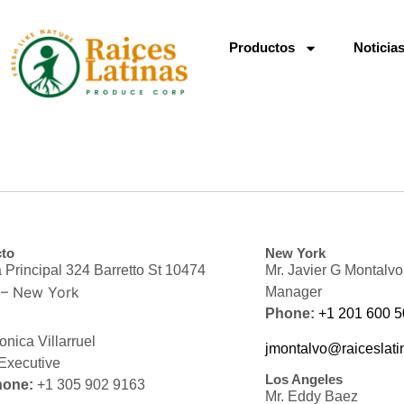
Productos
Noticia
to
New York
a Principal 324 Barretto St 10474
Mr. Javier G Montalvo
 – New York
Manager
Phone:
+1 201 600 
onica Villarruel
jmontalvo@raiceslat
Executive
Los Angeles
hone:
+1 305 902 9163
Mr. Eddy Baez