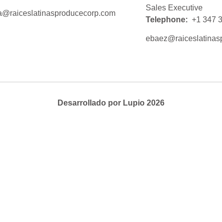
Sales Executive
a@raiceslatinasproducecorp.com
Telephone:
+1 347 
ebaez@raiceslatinas
Desarrollado por Lupio 2026