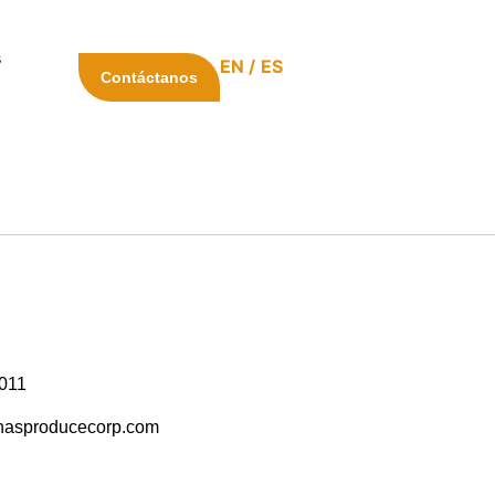
s
EN
ES
Contáctanos
5011
inasproducecorp.com